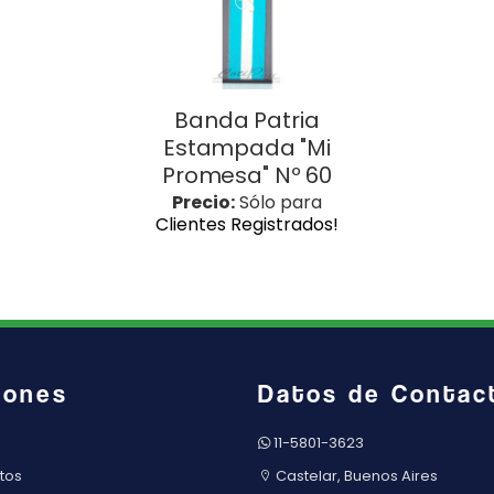
Banda Patria
Estampada "Mi
Promesa" Nº 60
Precio:
Sólo para
Clientes Registrados!
iones
Datos de Contac
11-5801-3623
tos
Castelar, Buenos Aires